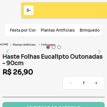
Festa por Cor
Plantas Artificiais
Brinquedos
Plantas Artificiais
Folhagens
Haste Folhas Eucalipto Outonadas
- 90cm
R$
26
,
90
－
＋