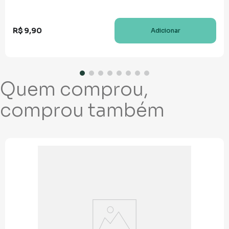
R$
9
,
90
Adicionar
Quem comprou,
comprou também