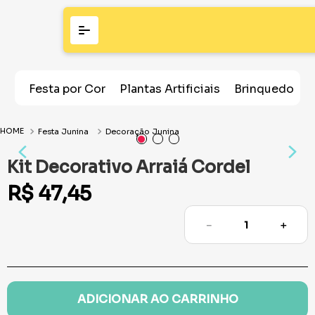
Festa por Cor
Plantas Artificiais
Brinquedos
Festa Junina
Decoração Junina
Kit Decorativo Arraiá Cordel
R$
47
,
45
－
＋
ADICIONAR AO CARRINHO