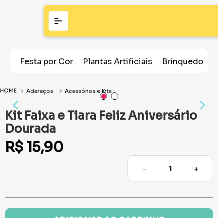
Festa por Cor
Plantas Artificiais
Brinquedos
Adereços
Acessórios e Kits
Kit Faixa e Tiara Feliz Aniversário
Dourada
R$
15
,
90
－
＋