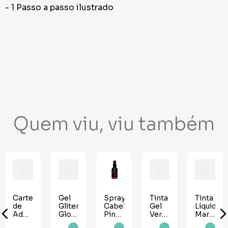
- 1 Passo a passo ilustrado
Quem viu, viu também
Cartela
Gel
Spray
Tinta
Tinta
de
Gliter
Cabelo
Gel
Líquida
Adesivo
Glow
Pink
Verde
Marrom
Strass
Power
Neon
Neon
35ml