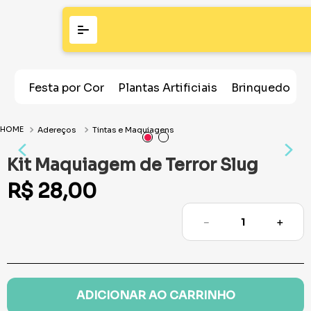
Festa por Cor
Plantas Artificiais
Brinquedos
Adereços
Tintas e Maquiagens
Kit Maquiagem de Terror Slug
R$
28
,
00
－
＋
ADICIONAR AO CARRINHO