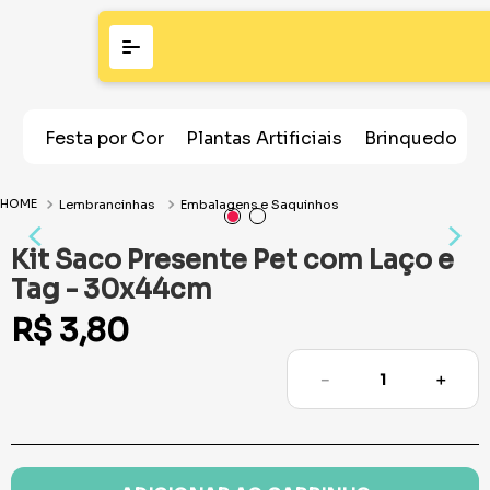
Festa por Cor
Plantas Artificiais
Brinquedos
Lembrancinhas
Embalagens e Saquinhos
Kit Saco Presente Pet com Laço e
Tag - 30x44cm
R$
3
,
80
－
＋