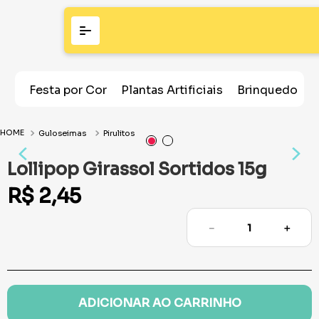
Festa por Cor
Plantas Artificiais
Brinquedos
Guloseimas
Pirulitos
Lollipop Girassol Sortidos 15g
R$
2
,
45
－
＋
ADICIONAR AO CARRINHO