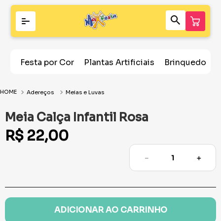
Festa por Cor
Plantas Artificiais
Brinquedos
Adereços
Meias e Luvas
Meia Calça Infantil Rosa
R$
22
,
00
－
＋
ADICIONAR AO CARRINHO