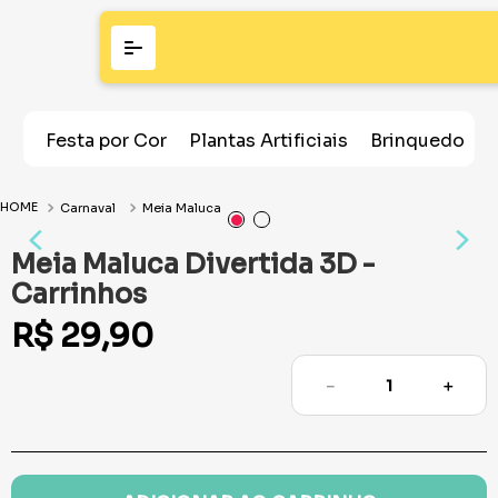
Festa por Cor
Plantas Artificiais
Brinquedos
Carnaval
Meia Maluca
Meia Maluca Divertida 3D -
Carrinhos
R$
29
,
90
－
＋