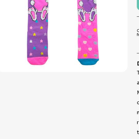
9
º
pirulito
10
º
toalha