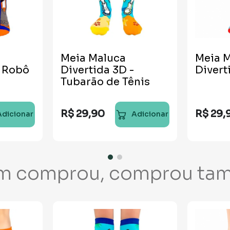
Meia Maluca
Meia 
- Robô
Divertida 3D -
Divert
Tubarão de Tênis
R$
29
,
90
R$
29
,
Adicionar
Adicionar
m comprou, comprou ta