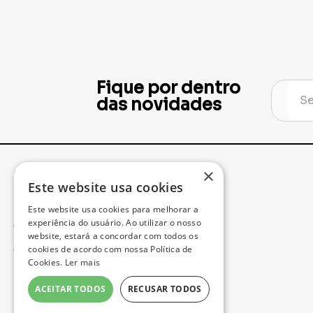
Fique por dentro
das novidades
×
Institucional
Minha Conta
Este website usa cookies
Este website usa cookies para melhorar a
Acompanhe seu Pedido
experiência do usuário. Ao utilizar o nosso
website, estará a concordar com todos os
cookies de acordo com nossa Política de
Trocas e Devoluções
Cookies.
Ler mais
Política de Privacidade
ACEITAR TODOS
RECUSAR TODOS