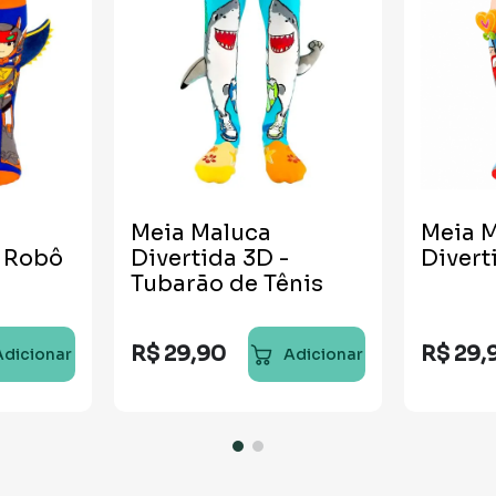
Meia Maluca
Meia 
- Robô
Divertida 3D -
Divert
Tubarão de Tênis
R$
29
,
90
R$
29
,
Adicionar
Adicionar