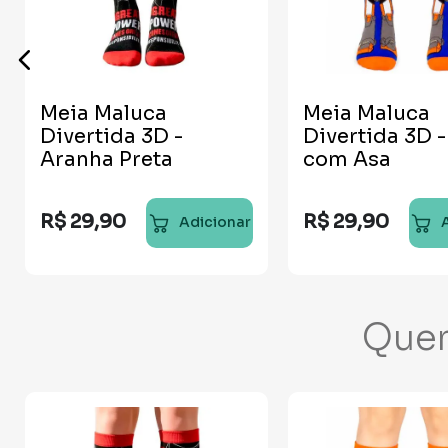
Meia Maluca
Meia Maluca
Divertida 3D -
Divertida 3D 
Aranha Preta
com Asa
R$
29
,
90
R$
29
,
90
Adicionar
Que