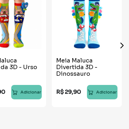
Maluca
Meia Maluca
ida 3D - Urso
Divertida 3D -
Dinossauro
90
R$
29
,
90
Adicionar
Adicionar