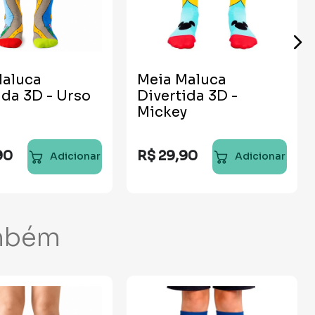
Maluca
Meia Maluca
ida 3D - Urso
Divertida 3D -
Mickey
90
R$
29
,
90
Adicionar
Adicionar
mbém