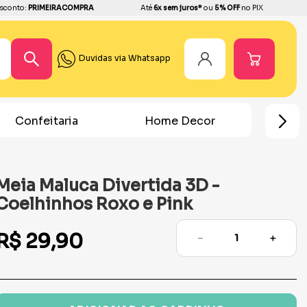
sconto:
PRIMEIRACOMPRA
Até
6x sem juros*
ou
5% OFF
no PIX
Duvidas via Whatsapp
Confeitaria
Home Decor
Chá R
Meia Maluca Divertida 3D -
Coelhinhos Roxo e Pink
R$
29
,
90
－
＋