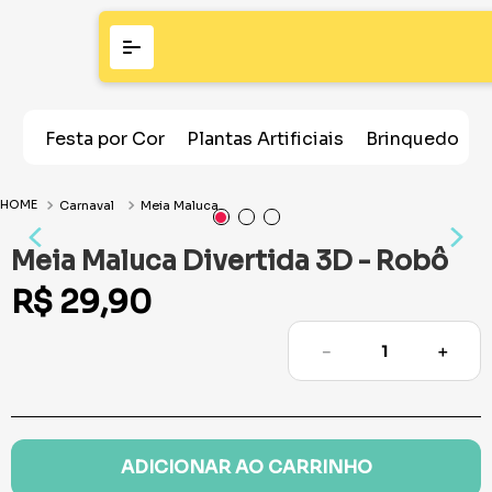
Festa por Cor
Plantas Artificiais
Brinquedos
Carnaval
Meia Maluca
Meia Maluca Divertida 3D - Robô
R$
29
,
90
－
＋
ADICIONAR AO CARRINHO