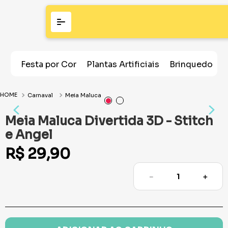
Festa por Cor
Plantas Artificiais
Brinquedos
Carnaval
Meia Maluca
Meia Maluca Divertida 3D - Stitch
e Angel
R$
29
,
90
－
＋