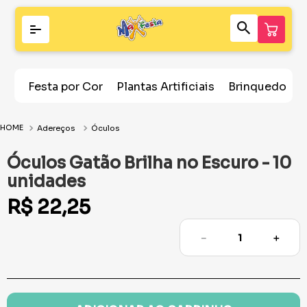
Festa por Cor
Plantas Artificiais
Brinquedos
Adereços
Óculos
Óculos Gatão Brilha no Escuro - 10
unidades
R$
22
,
25
－
＋