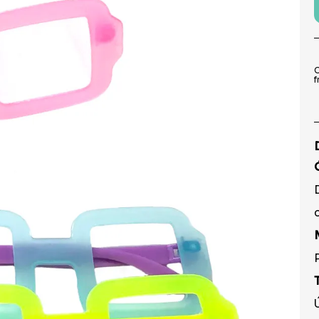
9
º
pirulito
10
º
toalha