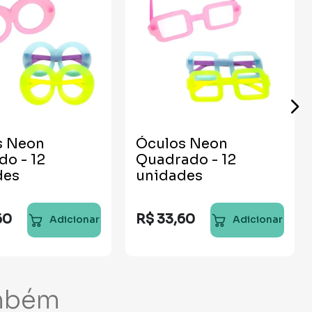
s Neon
Óculos Neon
o - 12
Quadrado - 12
des
unidades
60
R$
33
,
60
Adicionar
Adicionar
mbém