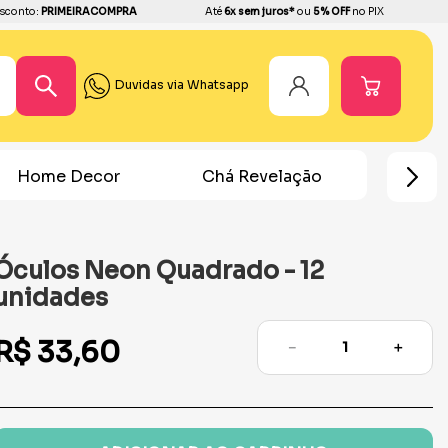
sconto:
PRIMEIRACOMPRA
Até
6x sem juros*
ou
5% OFF
no PIX
Duvidas via Whatsapp
Home Decor
Chá Revelação
Festa Ho
Óculos Neon Quadrado - 12
unidades
R$
33
,
60
－
＋