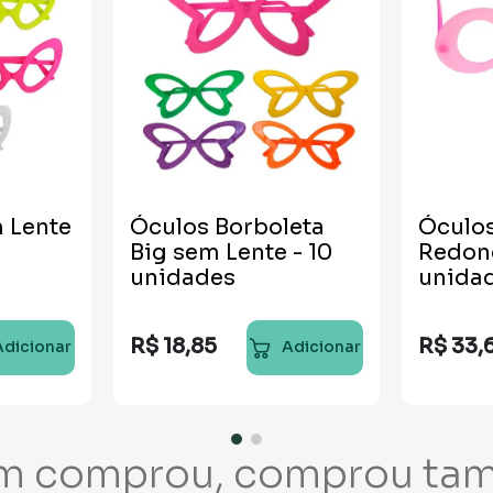
 Lente
Óculos Borboleta
Óculo
Big sem Lente - 10
Redond
unidades
unida
R$
18
,
85
R$
33
,
Adicionar
Adicionar
m comprou, comprou ta