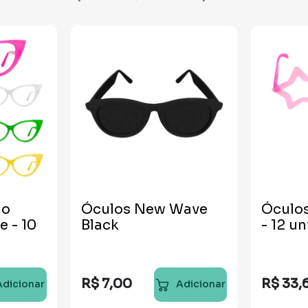
ho
Óculos New Wave
Óculos
e - 10
Black
- 12 u
R$
7
,
00
R$
33
,
Adicionar
Adicionar