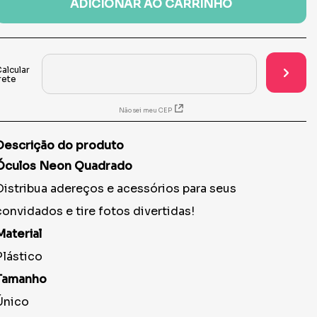
ADICIONAR AO CARRINHO
Não sei meu CEP
Descrição do produto
Óculos Neon Quadrado
Distribua adereços e acessórios para seus
convidados e tire fotos divertidas!
Material
Plástico
Tamanho
Único