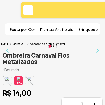
Festa por Cor
Plantas Artificiais
Brinquedos
Carnaval
Acessórios e Kits Carnaval
Ombreira Carnaval Fios
Metalizados
:
Dourado
R$
14
,
00
－
＋