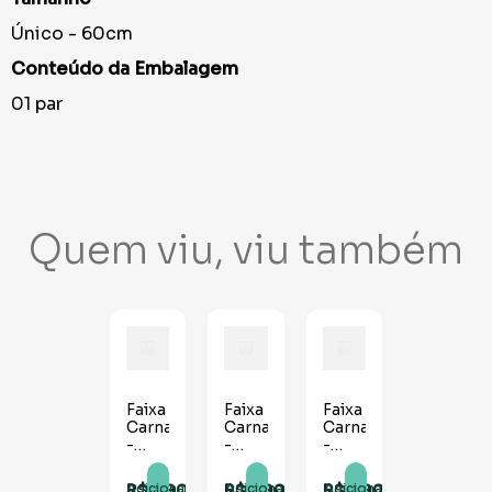
Único - 60cm
Conteúdo da Embalagem
01 par
Quem viu, viu também
Faixa
Faixa
Faixa
Carnaval
Carnaval
Carnaval
-
-
-
Juízo
Golpe
Pare
e
Tá Aí
e Me
R$
6
,
90
R$
6
,
90
R$
6
,
90
Adicionar
Adicionar
Adicionar