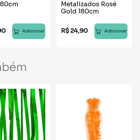
180cm
Metalizados Rosé
Gold 180cm
90
R$
24
,
90
Adicionar
Adicionar
mbém