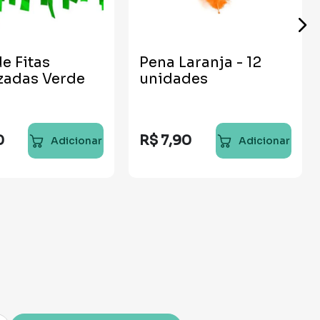
de Fitas
Pena Laranja - 12
zadas Verde
unidades
0
R$
7
,
90
Adicionar
Adicionar