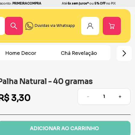
sconto:
PRIMEIRACOMPRA
Até
6x sem juros*
ou
5% OFF
no PIX
Duvidas via Whatsapp
Home Decor
Chá Revelação
Festa Ho
Palha Natural - 40 gramas
R$
3
,
30
－
＋
ADICIONAR AO CARRINHO