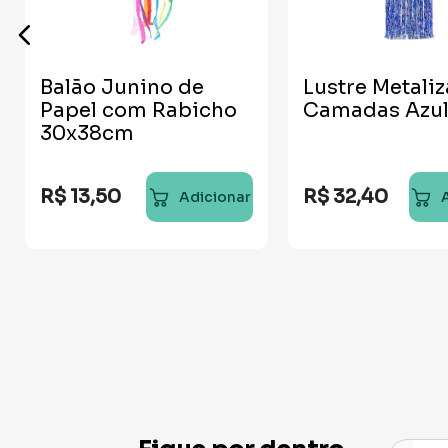
Balão Junino de
Lustre Metali
Papel com Rabicho
Camadas Azu
30x38cm
R$
13
,
50
R$
32
,
40
Adicionar