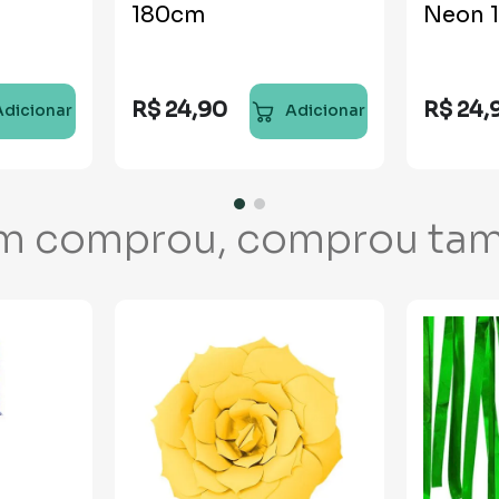
180cm
Neon 
R$
24
,
90
R$
24
,
Adicionar
Adicionar
m comprou, comprou ta