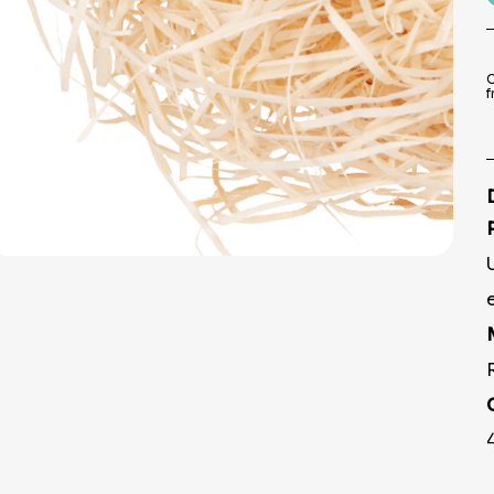
9
º
pirulito
10
º
toalha