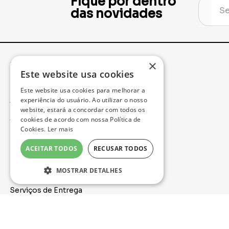
Fique por dentro
das novidades
×
Institucional
Minha Conta
Este website usa cookies
Este website usa cookies para melhorar a
Acompanhe seu Pedido
experiência do usuário. Ao utilizar o nosso
website, estará a concordar com todos os
cookies de acordo com nossa Política de
Trocas e Devoluções
Cookies.
Ler mais
Política de Privacidade
ACEITAR TODOS
RECUSAR TODOS
Formas de Pagamento
MOSTRAR DETALHES
Serviços de Entrega
Nossa Loja