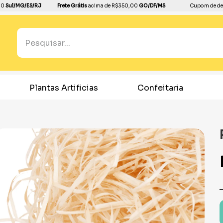
00
Sul/MG/ES/RJ
Frete Grátis
acima de R$350,00
GO/DF/MS
Cupom de de
Pesquisar...
TERMOS MAIS BUSCADOS
1
º
boleira
Plantas Artificias
Confeitaria
2
º
balão
3
º
bandeja
4
º
copo papel
5
º
festa neon
6
º
dourado
7
º
dinossauro
8
º
peruca