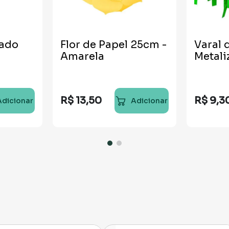
zado
Flor de Papel 25cm -
Varal 
l
Amarela
Metali
R$
13
,
50
R$
9
,
3
Adicionar
Adicionar