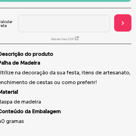
Não sei meu CEP
Descrição do produto
Palha de Madeira
Utilize na decoração da sua festa, itens de artesanato,
enchimento de cestas ou como preferir!
Material
Raspa de madeira
Conteúdo da Embalagem
40 gramas