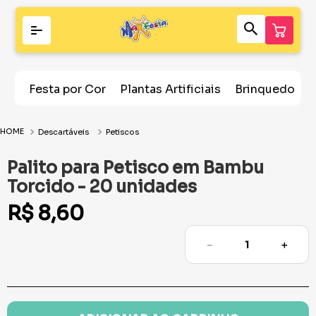
Festa por Cor
Plantas Artificiais
Brinquedos
Descartáveis
Petiscos
Palito para Petisco em Bambu
Torcido - 20 unidades
R$
8
,
60
－
＋