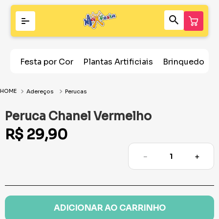
Festa por Cor
Plantas Artificiais
Brinquedos
Adereços
Perucas
Peruca Chanel Vermelho
R$
29
,
90
－
＋
ADICIONAR AO CARRINHO