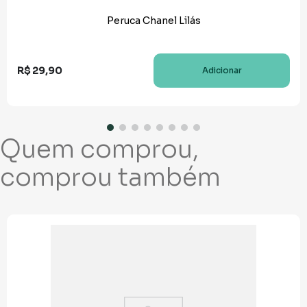
Peruca Chanel Lilás
R$
29
,
90
Adicionar
Quem comprou,
comprou também