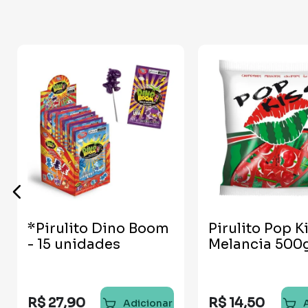
*Pirulito Dino Boom
Pirulito Pop K
- 15 unidades
Melancia 500
R$
27
,
90
R$
14
,
50
Adicionar