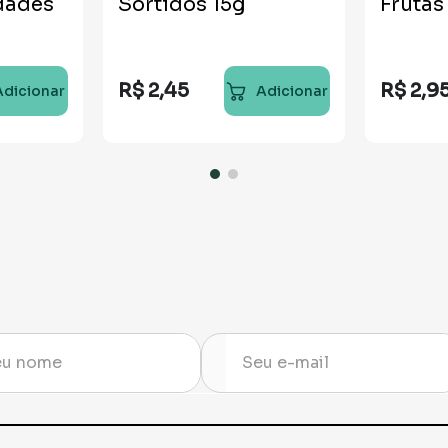
dades
Sortidos 15g
Frutas
R$
2
,
45
R$
2
,
9
Adicionar
Adicionar