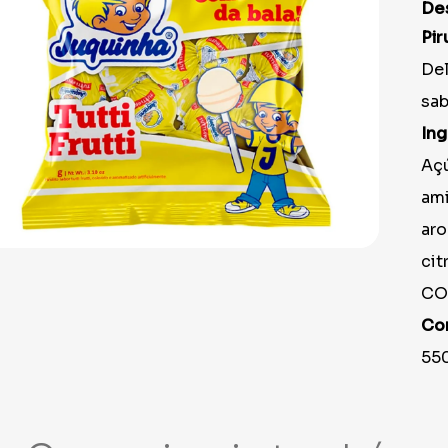
9
º
prato
De
10
º
copo
Pir
Del
sab
Ing
Açú
ami
aro
cit
CO
Co
55