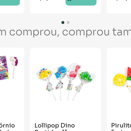
m comprou, comprou ta
órnio
Lollipop Dino
Piruli