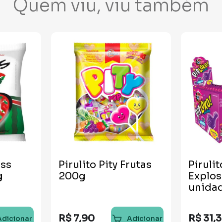
Quem viu, viu também
iss
Pirulito Pity Frutas
Piruli
g
200g
Explos
unida
R$
7
,
90
R$
31
,
3
Adicionar
Adicionar