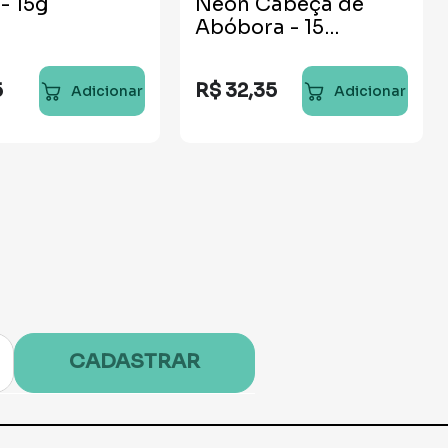
 - 15g
Neon Cabeça de
Abóbora - 15
unidades
5
R$
32
,
35
Adicionar
Adicionar
CADASTRAR