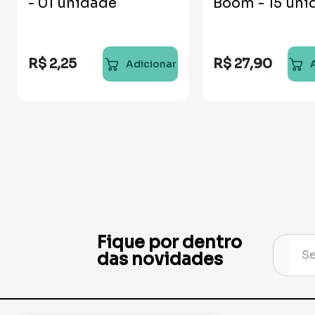
- 01 unidade
Boom - 15 uni
R$
2
,
25
R$
27
,
90
Adicionar
Fique por dentro
das novidades