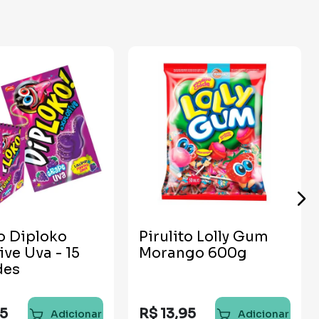
to Diploko
Pirulito Lolly Gum
ive Uva - 15
Morango 600g
des
5
R$
13
,
95
Adicionar
Adicionar