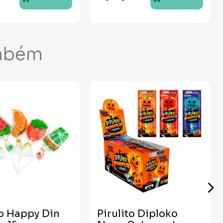
mbém
to Happy Din
Pirulito Diploko