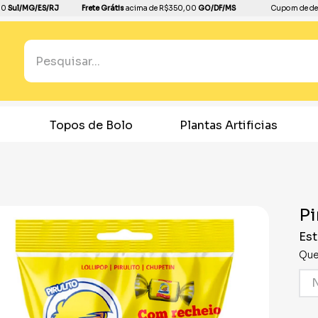
00
Sul/MG/ES/RJ
Frete Grátis
acima de R$350,00
GO/DF/MS
Cupom de de
Pesquisar...
TERMOS MAIS BUSCADOS
1
º
boleira
de Bolo
Plantas Artificias
Confeitaria
2
º
bandeja
3
º
balão
4
º
dinossauro
Pi
5
º
dourado
Est
6
º
festa neon
Que
7
º
toalha
8
º
copo papel