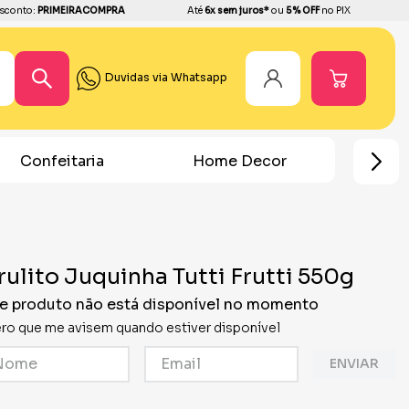
sconto:
PRIMEIRACOMPRA
Até
6x sem juros*
ou
5% OFF
no PIX
Duvidas via Whatsapp
Home Decor
Chá Revelação
F
rulito Juquinha Tutti Frutti 550g
e produto não está disponível no momento
ro que me avisem quando estiver disponível
ENVIAR