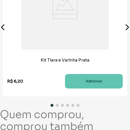
Kit Tiara e Varinha Prata
R$
6
,
20
Adicionar
Quem comprou,
comprou também