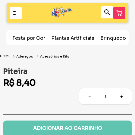
Festa por Cor
Plantas Artificiais
Brinquedos
Adereços
Acessórios e Kits
Piteira
R$
8
,
40
－
＋
ADICIONAR AO CARRINHO