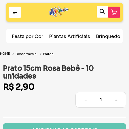
Festa por Cor
Plantas Artificiais
Brinquedos
Descartáveis
Pratos
Prato 15cm Rosa Bebê - 10
unidades
R$
2
,
90
－
＋