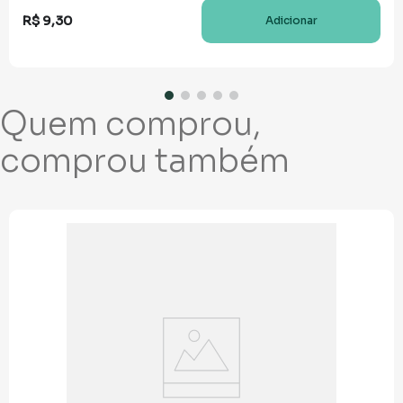
R$
9
,
30
Adicionar
Quem comprou,
comprou também