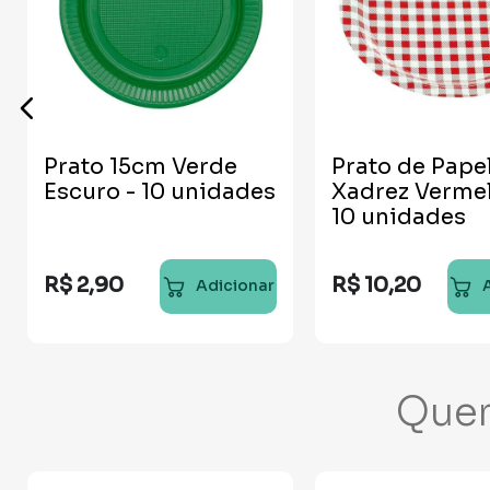
Prato 15cm Verde
Prato de Pape
Escuro - 10 unidades
Xadrez Vermel
10 unidades
R$
2
,
90
R$
10
,
20
Adicionar
Que