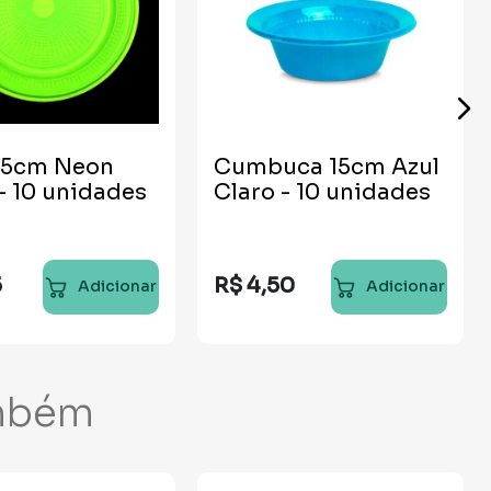
 15cm Neon
Cumbuca 15cm Azul
- 10 unidades
Claro - 10 unidades
5
R$
4
,
50
Adicionar
Adicionar
mbém