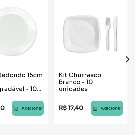
 Redondo 15cm
Kit Churrasco
l
Branco - 10
radável - 10
unidades
des
50
R$
17
,
40
Adicionar
Adicionar