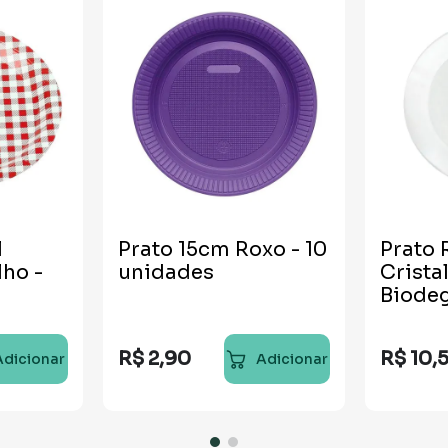
l
Prato 15cm Roxo - 10
Prato
ho -
unidades
Crista
Biodeg
unida
R$
2
,
90
R$
10
,
Adicionar
Adicionar