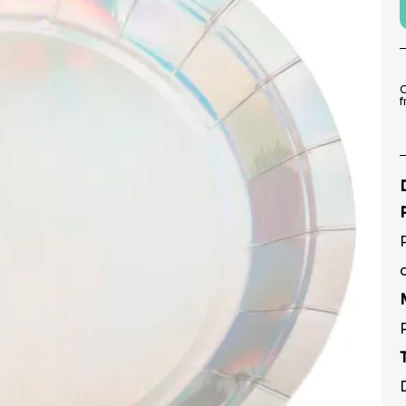
9
º
pirulito
10
º
toalha