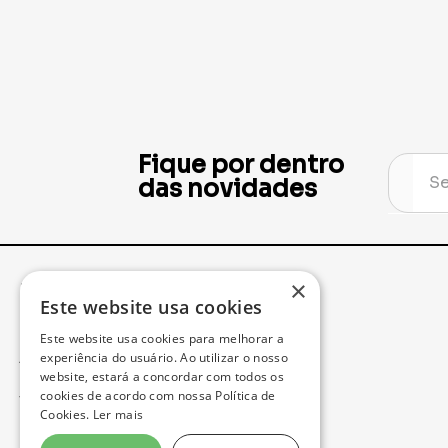
Fique por dentro
das novidades
×
Institucional
Minha Conta
Este website usa cookies
Este website usa cookies para melhorar a
Acompanhe seu Pedido
experiência do usuário. Ao utilizar o nosso
website, estará a concordar com todos os
cookies de acordo com nossa Política de
Trocas e Devoluções
Cookies.
Ler mais
Política de Privacidade