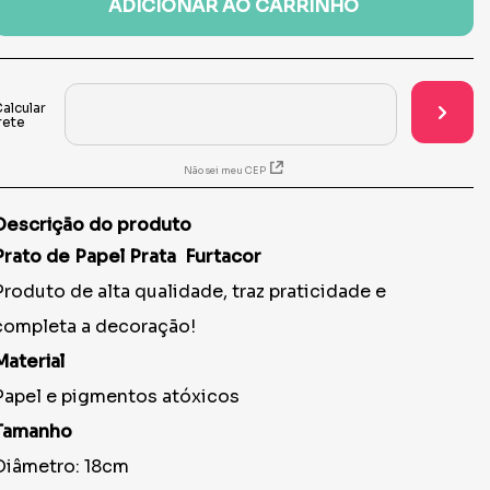
ADICIONAR AO CARRINHO
Não sei meu CEP
Descrição do produto
Prato de Papel
Prata
Furtacor
Produto de alta qualidade, traz praticidade e
completa a decoração!
Material
Papel e pigmentos atóxicos
Tamanho
Diâmetro: 18cm