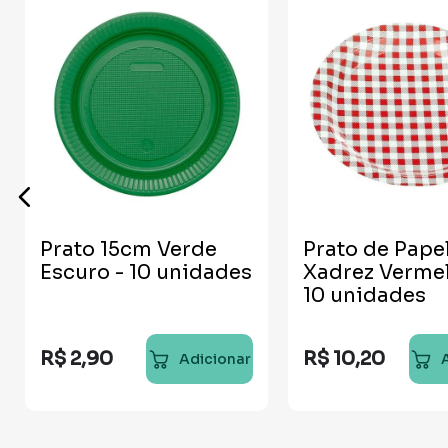
Prato 15cm Verde
Prato de Pape
Escuro - 10 unidades
Xadrez Vermel
10 unidades
R$
2
,
90
R$
10
,
20
Adicionar