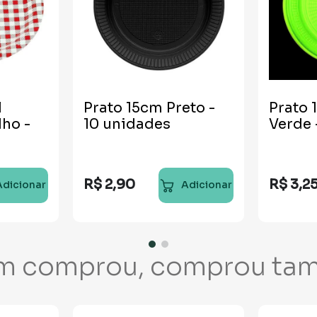
l
Prato 15cm Preto -
Prato
ho -
10 unidades
Verde 
R$
2
,
90
R$
3
,
2
Adicionar
Adicionar
m comprou, comprou ta