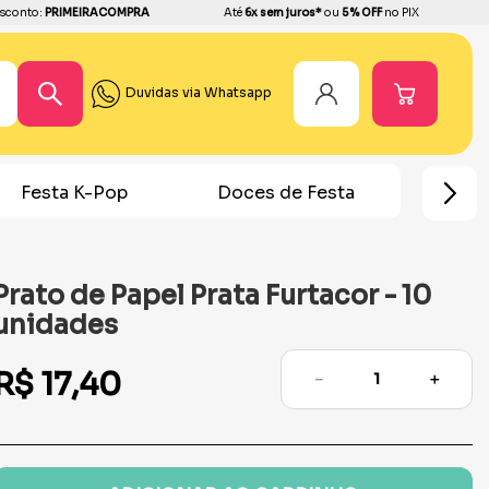
sconto:
PRIMEIRACOMPRA
Até
6x sem juros*
ou
5% OFF
no PIX
Duvidas via Whatsapp
Doces de Festa
Lembrancinhas
Topos
Prato de Papel Prata Furtacor - 10
unidades
R$
17
,
40
－
＋