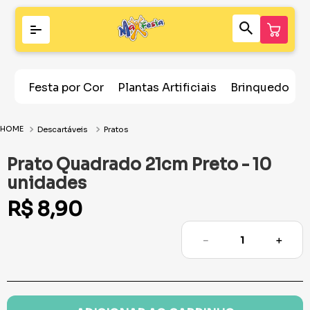
Festa por Cor
Plantas Artificiais
Brinquedos
Descartáveis
Pratos
Prato Quadrado 21cm Preto - 10
unidades
R$
8
,
90
－
＋