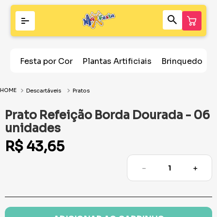
Festa por Cor
Plantas Artificiais
Brinquedos
Descartáveis
Pratos
Prato Refeição Borda Dourada - 06
unidades
R$
43
,
65
－
＋