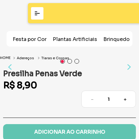
Festa por Cor
Plantas Artificiais
Brinquedos
Adereços
Tiaras e Coroas
Presilha Penas Verde
R$
8
,
90
－
＋
ADICIONAR AO CARRINHO