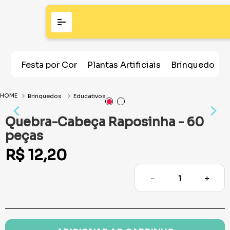
Festa por Cor
Plantas Artificiais
Brinquedos
Brinquedos
Educativos
Quebra-Cabeça Raposinha - 60
peças
R$
12
,
20
－
＋