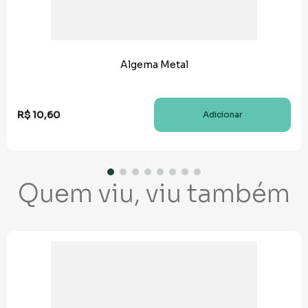
Algema Metal
R$
10
,
60
Adicionar
Quem viu, viu também