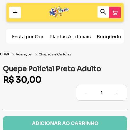
Festa por Cor
Plantas Artificiais
Brinquedos
Adereços
Chapéus e Cartolas
Quepe Policial Preto Adulto
R$
30
,
00
－
＋
ADICIONAR AO CARRINHO