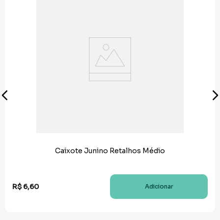
Caixote Junino Retalhos Médio
R$
6
,
60
Adicionar