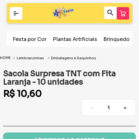
Festa por Cor
Plantas Artificiais
Brinquedos
Lembrancinhas
Embalagens e Saquinhos
Sacola Surpresa TNT com Fita
Laranja - 10 unidades
R$
10
,
60
－
＋