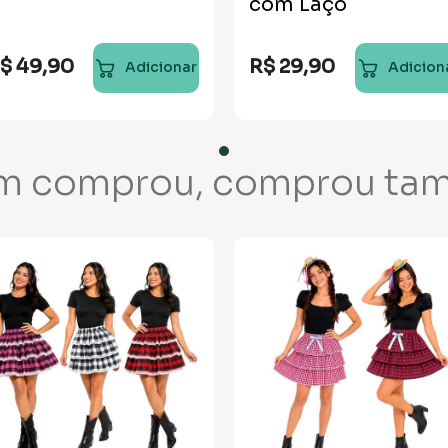
com Laço
$
49
,
90
R$
29
,
90
Adicionar
Adicion
m comprou, comprou ta