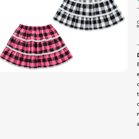
9
º
peruca
10
º
festa neon