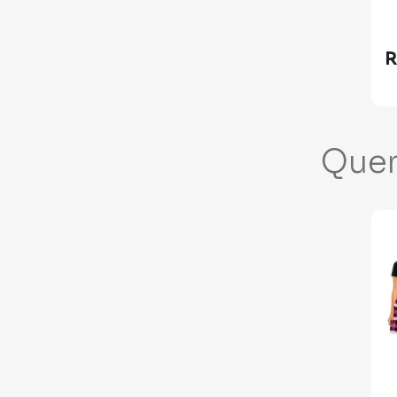
R
Que