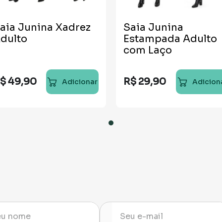
aia Junina Xadrez
Saia Junina
dulto
Estampada Adulto
com Laço
$
49
,
90
R$
29
,
90
Adicionar
Adicion