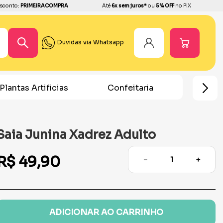
sconto:
PRIMEIRACOMPRA
Até
6x sem juros*
ou
5% OFF
no PIX
Duvidas via Whatsapp
Plantas Artificias
Confeitaria
Home
Saia Junina Xadrez Adulto
R$
49
,
90
－
＋
ADICIONAR AO CARRINHO