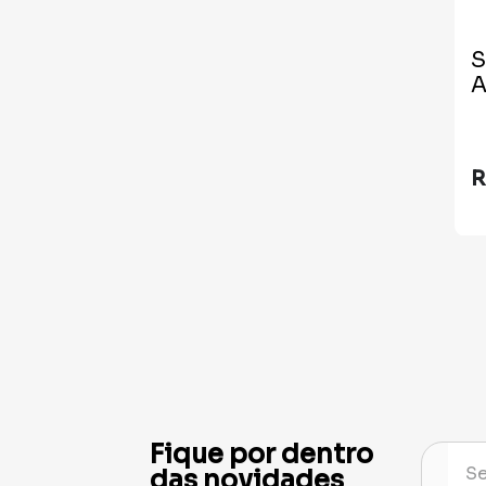
S
A
R
Fique por dentro
das novidades