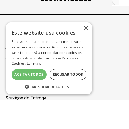
×
Institucional
Minha Conta
Este website usa cookies
Este website usa cookies para melhorar a
Acompanhe seu Pedido
experiência do usuário. Ao utilizar o nosso
website, estará a concordar com todos os
cookies de acordo com nossa Política de
Trocas e Devoluções
Cookies.
Ler mais
Política de Privacidade
ACEITAR TODOS
RECUSAR TODOS
Formas de Pagamento
MOSTRAR DETALHES
Serviços de Entrega
Nossa Loja