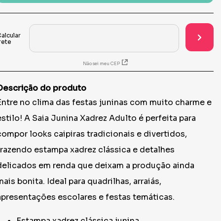
Não sei meu CEP
Descrição do produto
Entre no clima das festas juninas com muito charme e
estilo! A Saia Junina Xadrez Adulto é perfeita para
compor looks caipiras tradicionais e divertidos,
trazendo estampa xadrez clássica e detalhes
delicados em renda que deixam a produção ainda
mais bonita. Ideal para quadrilhas, arraiás,
apresentações escolares e festas temáticas.
Estampa xadrez clássica junina