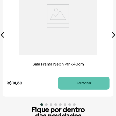
Saia Franja Neon Pink 40cm
R$
14
,
50
Adicionar
Fique por dentro