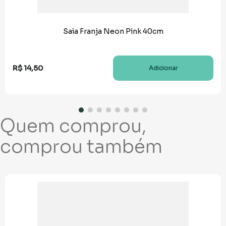
Saia Franja Neon Pink 40cm
R$
14
,
50
Adicionar
Quem comprou,
comprou também