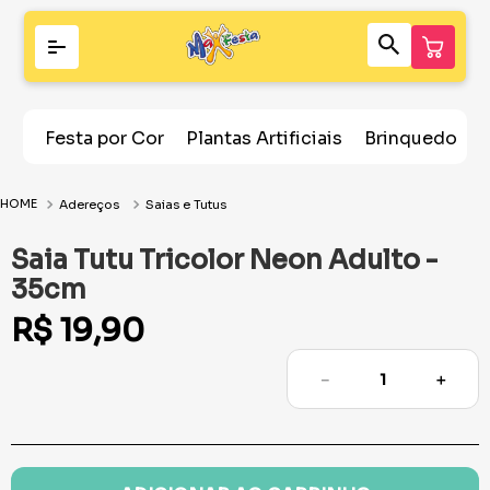
Festa por Cor
Plantas Artificiais
Brinquedos
Adereços
Saias e Tutus
Saia Tutu Tricolor Neon Adulto -
35cm
R$
19
,
90
－
＋