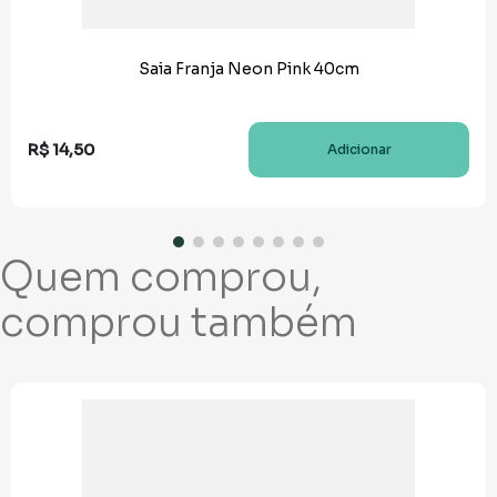
Saia Franja Neon Pink 40cm
R$
14
,
50
Adicionar
Quem comprou,
comprou também