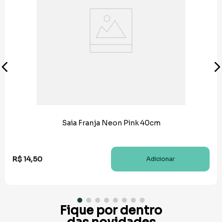
Saia Franja Neon Pink 40cm
R$
14
,
50
Adicionar
Fique por dentro