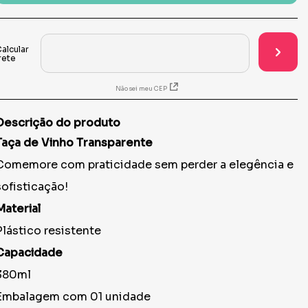
Não sei meu CEP
Descrição do produto
Taça de Vinho Transparente
Comemore com praticidade sem perder a elegência e
sofisticação!
Material
Plástico resistente
Capacidade
380ml
Embalagem com 01 unidade