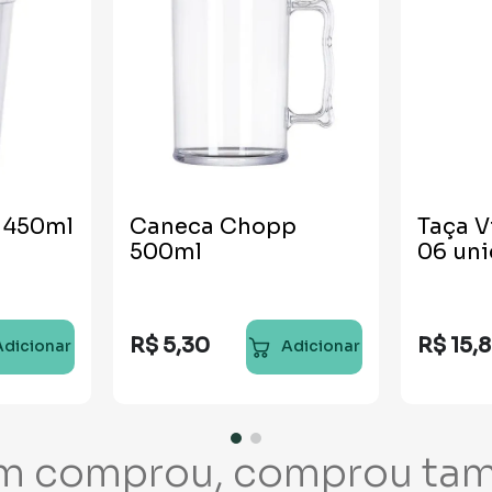
 450ml
Caneca Chopp
Taça V
500ml
06 un
R$
5
,
30
R$
15
,
Adicionar
Adicionar
m comprou, comprou ta