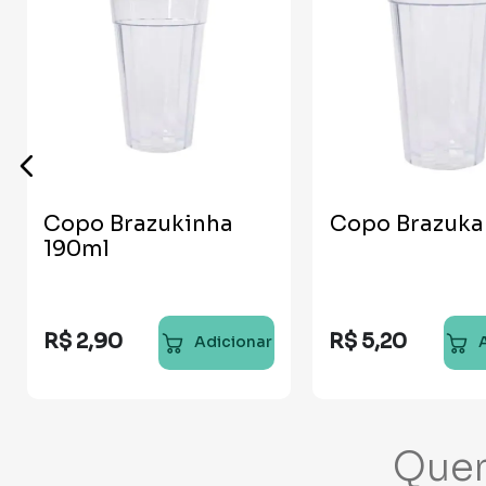
Copo Brazukinha
Copo Brazuka
190ml
R$
2
,
90
R$
5
,
20
Adicionar
Que