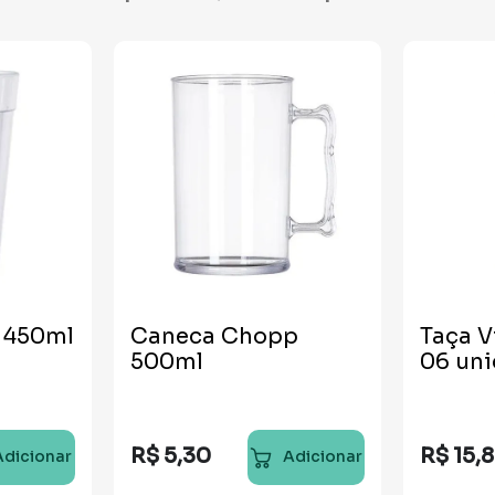
 450ml
Caneca Chopp
Taça V
500ml
06 un
R$
5
,
30
R$
15
,
Adicionar
Adicionar