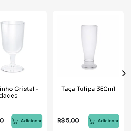
inho Cristal -
Taça Tulipa 350ml
idades
80
R$
5
,
00
Adicionar
Adicionar