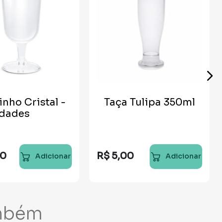
inho Cristal -
Taça Tulipa 350ml
idades
80
R$
5
,
00
Adicionar
Adicionar
mbém