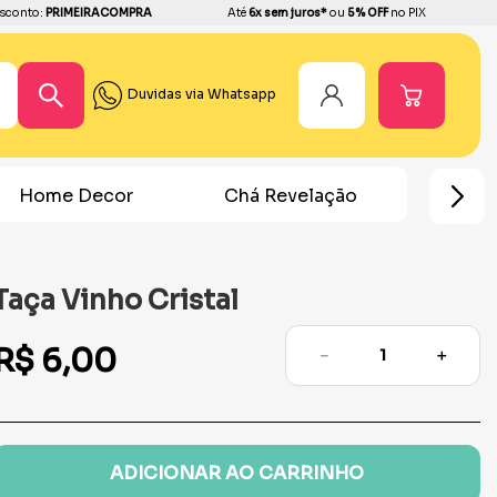
sconto:
PRIMEIRACOMPRA
Até
6x sem juros*
ou
5% OFF
no PIX
Duvidas via Whatsapp
Home Decor
Chá Revelação
Festa Ho
Taça Vinho Cristal
R$
6
,
00
－
＋
ADICIONAR AO CARRINHO