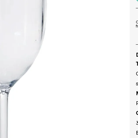
9
º
pirulito
10
º
toalha