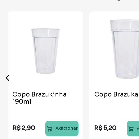
Copo Brazukinha
Copo Brazuka
190ml
R$
2
,
90
R$
5
,
20
Adicionar