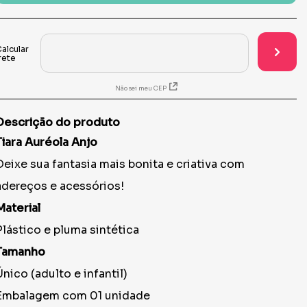
Não sei meu CEP
Descrição do produto
Tiara Auréola Anjo
Deixe sua fantasia mais bonita e criativa com
adereços e acessórios!
Material
Plástico e pluma sintética
Tamanho
Único (adulto e infantil)
Embalagem com 01 unidade