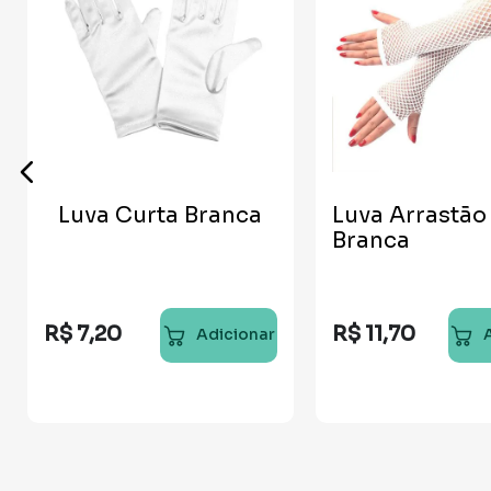
Luva Curta Branca
Luva Arrastão
Branca
R$
7
,
20
R$
11
,
70
Adicionar