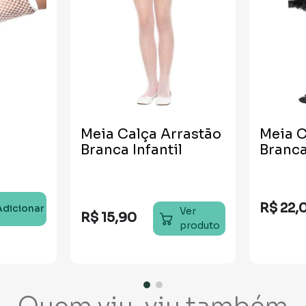
Meia Calça Arrastão
Meia C
Branca Infantil
Branc
R$
22
,
Adicionar
Ver
R$
15
,
90
produto