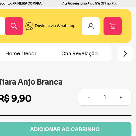
sconto:
PRIMEIRACOMPRA
Até
6x sem juros*
ou
5% OFF
no PIX
Duvidas via Whatsapp
Home Decor
Chá Revelação
Festa Ho
Tiara Anjo Branca
R$
9
,
90
－
＋
ADICIONAR AO CARRINHO