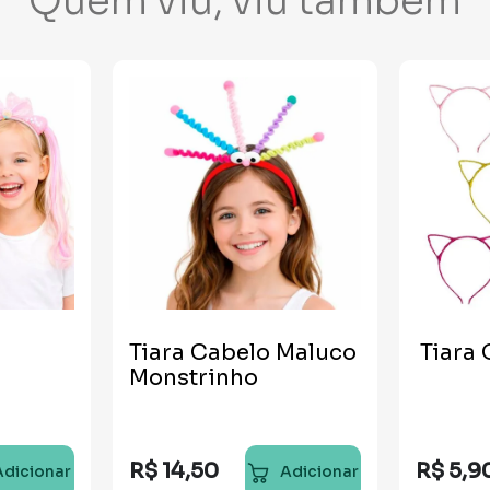
Quem viu, viu também
Tiara Cabelo Maluco
Tiara
Monstrinho
R$
14
,
50
R$
5
,
9
Adicionar
Adicionar