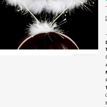
9
º
peruca
10
º
festa neon