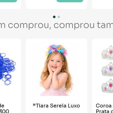
m comprou, comprou ta
de
*Tiara Sereia Luxo
Coroa 
 300
Prata 