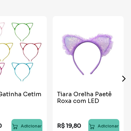
 Gatinha Cetim
Tiara Orelha Paetê
Roxa com LED
0
R$
19
,
80
Adicionar
Adicionar