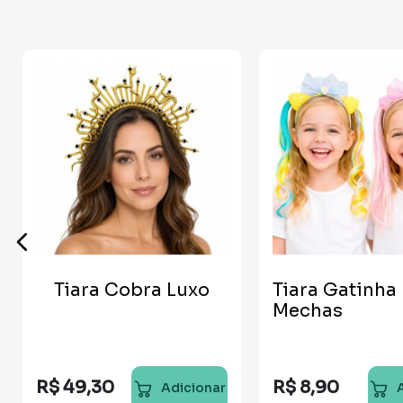
Tiara Cobra Luxo
Tiara Gatinha
Mechas
R$
49
,
30
R$
8
,
90
Adicionar