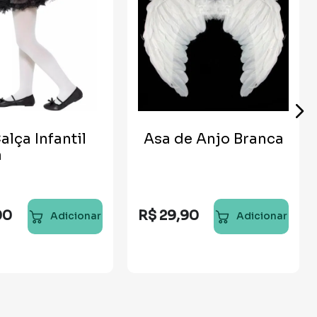
alça Infantil
Asa de Anjo Branca
a
00
R$
29
,
90
Adicionar
Adicionar