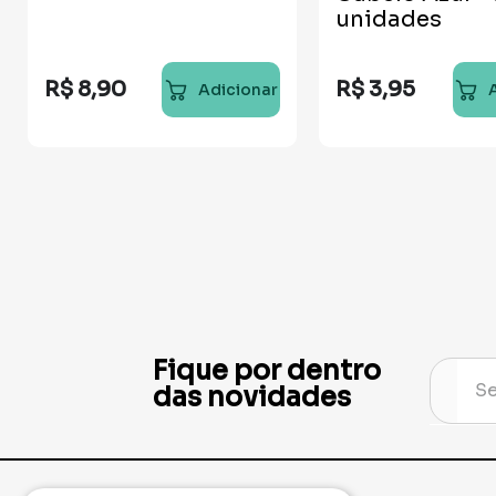
unidades
R$
8
,
90
R$
3
,
95
Adicionar
Fique por dentro
das novidades