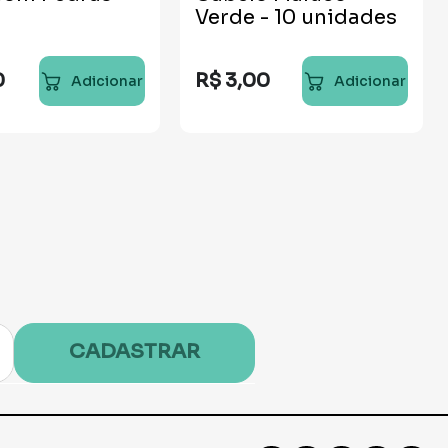
Verde - 10 unidades
0
R$
3
,
00
Adicionar
Adicionar
CADASTRAR