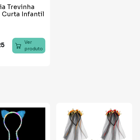
ia Trevinha
Curta Infantil
Ver
25
produto