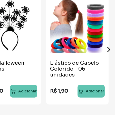
Halloween
Elástico de Cabelo
as
Colorido - 06
unidades
0
R$
1
,
90
Adicionar
Adicionar