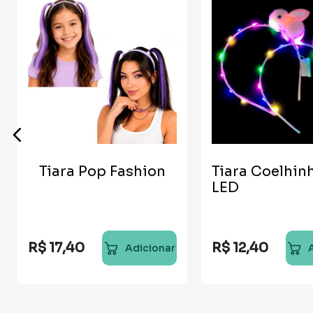
Tiara Pop Fashion
Tiara Coelhin
LED
R$
17
,
40
R$
12
,
40
Adicionar