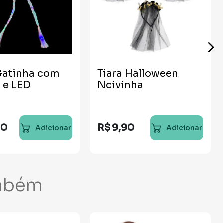
Gatinha com
Tiara Halloween
 e LED
Noivinha
00
R$
9
,
90
Adicionar
Adicionar
mbém