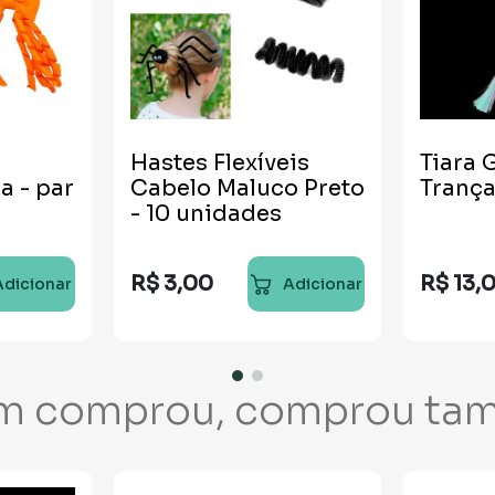
Hastes Flexíveis
Tiara 
a - par
Cabelo Maluco Preto
Trança
- 10 unidades
R$
3
,
00
R$
13
,
Adicionar
Adicionar
m comprou, comprou ta