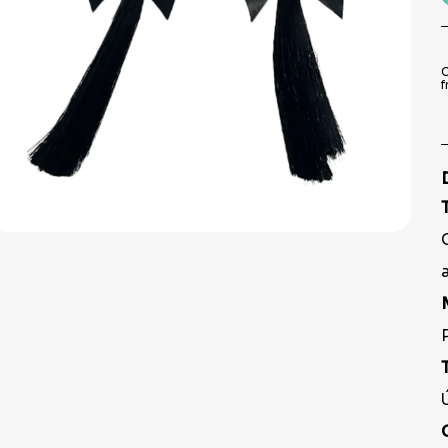
9
º
prato
10
º
copo