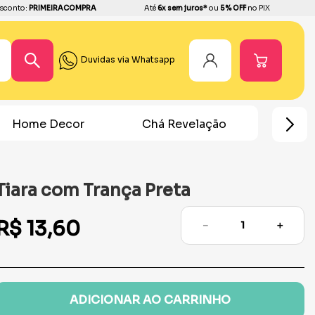
sconto:
PRIMEIRACOMPRA
Até
6x sem juros*
ou
5% OFF
no PIX
Duvidas via Whatsapp
Home Decor
Chá Revelação
Festa Ho
Tiara com Trança Preta
R$
13
,
60
－
＋
ADICIONAR AO CARRINHO