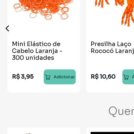
Mini Elástico de
Presilha Laço
Cabelo Laranja -
Rococó Laranj
300 unidades
R$
3
,
95
R$
10
,
60
Adicionar
Que