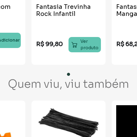
 com
Fantasia Trevinha
Fantas
Rock Infantil
Manga 
Adicionar
Ver
R$
99
,
80
R$
68
,
produto
Quem viu, viu também