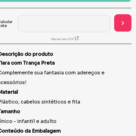
Não sei meu CEP
Descrição do produto
Tiara com Trança Preta
Complemente sua fantasia com adereços e
acessórios!
Material
Plástico, cabelos sintéticos e fita
Tamanho
Único - infantil e adulto
Conteúdo da Embalagem