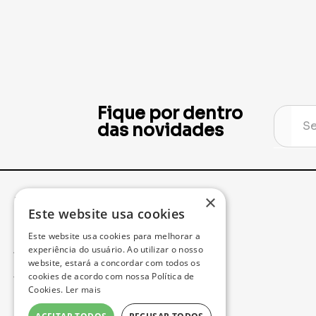
Fique por dentro
das novidades
×
Institucional
Minha Conta
Este website usa cookies
Este website usa cookies para melhorar a
Acompanhe seu Pedido
experiência do usuário. Ao utilizar o nosso
website, estará a concordar com todos os
cookies de acordo com nossa Política de
Trocas e Devoluções
Cookies.
Ler mais
Política de Privacidade