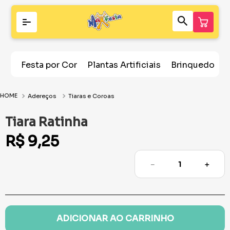
Festa por Cor
Plantas Artificiais
Brinquedos
Adereços
Tiaras e Coroas
Tiara Ratinha
R$
9
,
25
－
＋
ADICIONAR AO CARRINHO