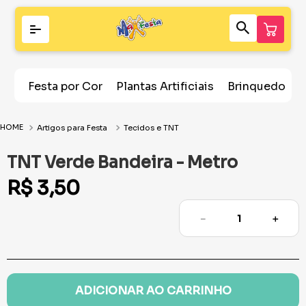
Festa por Cor
Plantas Artificiais
Brinquedos
Artigos para Festa
Tecidos e TNT
TNT Verde Bandeira - Metro
R$
3
,
50
－
＋
ADICIONAR AO CARRINHO