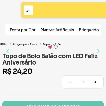
Festa por Cor
Plantas Artificiais
Brinquedos
Artigos para Festa
Topo de Bolo
Topo de Bolo Balão com LED Feliz
Aniversário
R$
24
,
20
－
＋