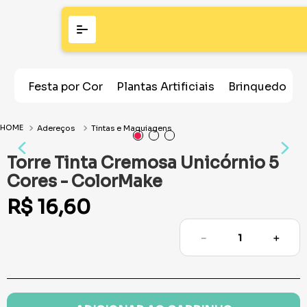
Festa por Cor
Plantas Artificiais
Brinquedos
Adereços
Tintas e Maquiagens
Torre Tinta Cremosa Unicórnio 5
Cores - ColorMake
R$
16
,
60
－
＋