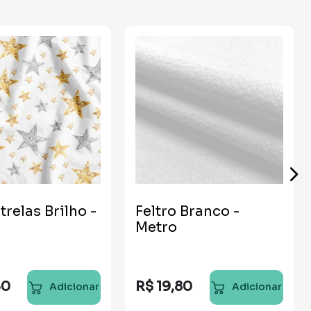
trelas Brilho -
Feltro Branco -
Metro
30
R$
19
,
80
Adicionar
Adicionar