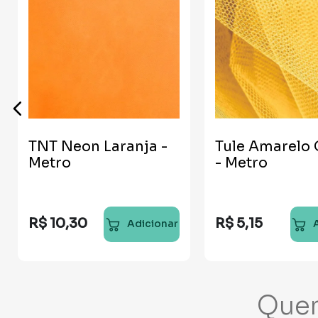
TNT Neon Laranja -
Tule Amarelo
Metro
- Metro
R$
10
,
30
R$
5
,
15
Adicionar
Que