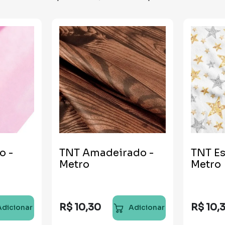
o -
TNT Amadeirado -
TNT Es
Metro
Metro
R$
10
,
30
R$
10
,
Adicionar
Adicionar