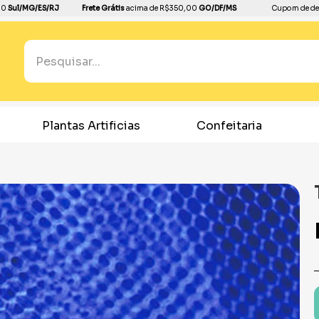
00
Sul/MG/ES/RJ
Frete Grátis
acima de R$350,00
GO/DF/MS
Cupom de de
Pesquisar...
TERMOS MAIS BUSCADOS
1
º
boleira
icias
Confeitaria
Home Decor
2
º
balão
3
º
bandeja
4
º
copo papel
5
º
festa neon
6
º
dourado
7
º
dinossauro
8
º
peruca