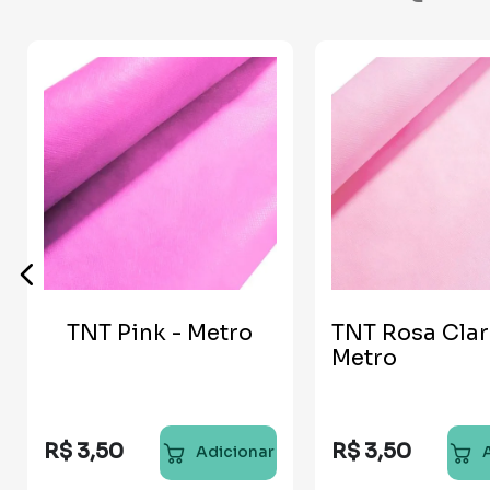
TNT Pink - Metro
TNT Rosa Clar
Metro
R$
3
,
50
R$
3
,
50
Adicionar