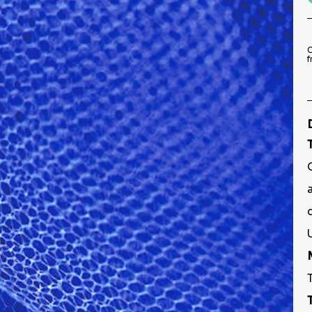
9
º
pirulito
10
º
toalha