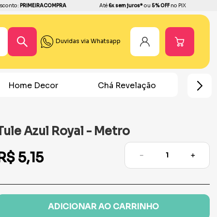
sconto:
PRIMEIRACOMPRA
Até
6x sem juros*
ou
5% OFF
no PIX
Duvidas via Whatsapp
Chá Revelação
Festa Homem Aranha
Tule Azul Royal - Metro
R$
5
,
15
－
＋
ADICIONAR AO CARRINHO