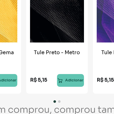
 Gema
Tule Preto - Metro
Tule
R$
5
,
15
R$
5
,
15
Adicionar
Adicionar
m comprou, comprou ta