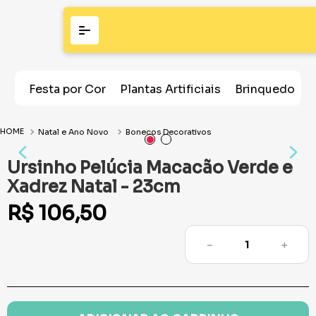
Festa por Cor
Plantas Artificiais
Brinquedos
Natal e Ano Novo
Bonecos Decorativos
Ursinho Pelúcia Macacão Verde e
Xadrez Natal - 23cm
R$
106
,
50
－
＋