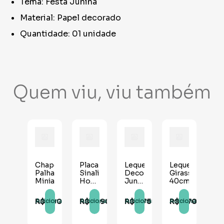
Tema: Festa Junina
Material: Papel decorado
Quantidade: 01 unidade
Quem viu, viu também
Chapéu
Placa
Leque
Leque
Palha
Sinalizadoras
Decorativo
Girassol
Miniatura
Homi
Junino
40cm
e
50cm
Muié
R$
1
,
00
R$
12
,
90
R$
8
,
75
R$
8
,
70
Adicionar
Adicionar
Adicionar
Adicionar
Arraiá
- 02
unidades