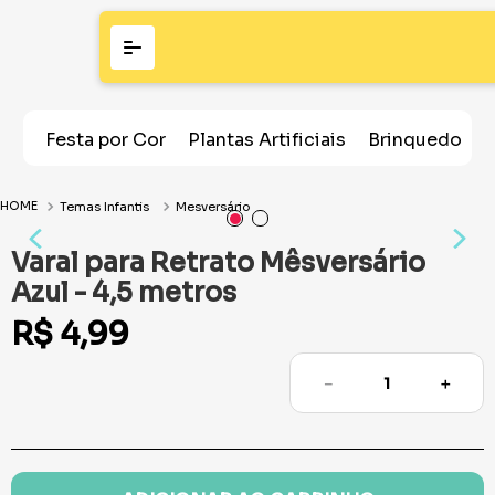
Festa por Cor
Plantas Artificiais
Brinquedos
Temas Infantis
Mesversário
Varal para Retrato Mêsversário
Azul - 4,5 metros
R$
4
,
99
－
＋