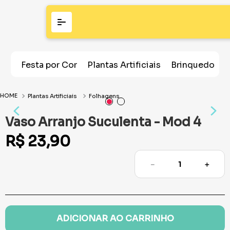
Festa por Cor
Plantas Artificiais
Brinquedos
Plantas Artificiais
Folhagens
Vaso Arranjo Suculenta - Mod 4
R$
23
,
90
－
＋
ADICIONAR AO CARRINHO