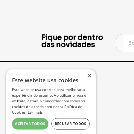
Fique por dentro
das novidades
×
Institucional
Minha Conta
Este website usa cookies
Este website usa cookies para melhorar a
Acompanhe seu Pedido
experiência do usuário. Ao utilizar o nosso
website, estará a concordar com todos os
cookies de acordo com nossa Política de
Trocas e Devoluções
Cookies.
Ler mais
Política de Privacidade
ACEITAR TODOS
RECUSAR TODOS