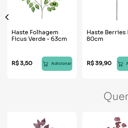
Haste Folhagem
Haste Berries 
Ficus Verde - 63cm
80cm
R$
3
,
50
R$
39
,
90
Adicionar
Que