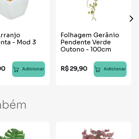
rranjo
Folhagem Gerânio
nta - Mod 3
Pendente Verde
Outono - 100cm
90
R$
29
,
90
Adicionar
Adicionar
mbém