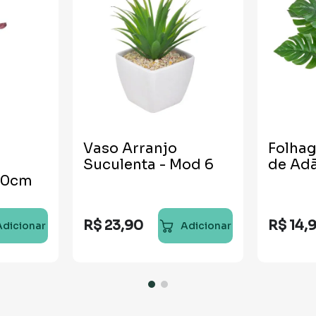
Vaso Arranjo
Folha
Suculenta - Mod 6
de Ad
90cm
R$
23
,
90
R$
14
,
Adicionar
Adicionar