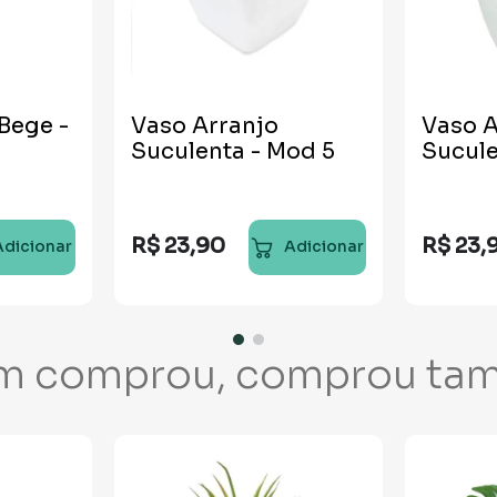
Bege -
Vaso Arranjo
Vaso A
Suculenta - Mod 5
Sucule
R$
23
,
90
R$
23
,
Adicionar
Adicionar
m comprou, comprou ta