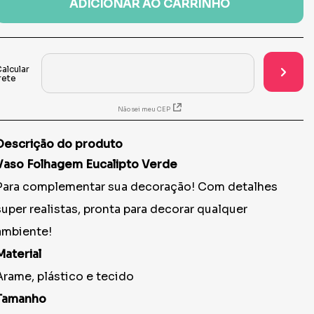
ADICIONAR AO CARRINHO
Não sei meu CEP
Descrição do produto
Vaso Folhagem Eucalipto Verde
Para complementar sua decoração! Com detalhes
super realistas, pronta para decorar qualquer
ambiente!
Material
Arame, plástico e tecido
Tamanho