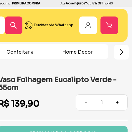
sconto:
PRIMEIRACOMPRA
Até
6x sem juros*
ou
5% OFF
no PIX
Duvidas via Whatsapp
Home Decor
Chá Revelação
F
Vaso Folhagem Eucalipto Verde -
65cm
R$
139
,
90
－
＋