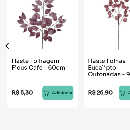
Haste Folhagem
Haste Folhas
Ficus Café - 60cm
Eucalipto
Outonadas - 
R$
5
,
30
R$
26
,
90
Adicionar