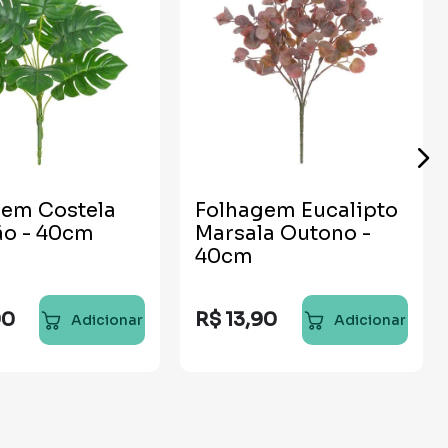
gem Costela
Folhagem Eucalipto
ão - 40cm
Marsala Outono -
40cm
90
R$
13
,
90
Adicionar
Adicionar