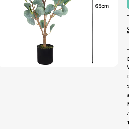
9
º
prato
10
º
copo