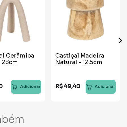
al Cerâmica
Castiçal Madeira
- 23cm
Natural - 12,5cm
0
R$
49
,
40
Adicionar
Adicionar
mbém