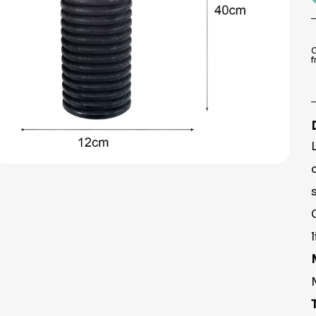
9
º
prato
10
º
copo