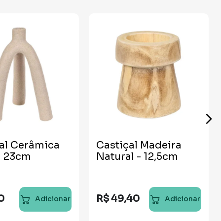
al Cerâmica
Castiçal Madeira
- 23cm
Natural - 12,5cm
0
R$
49
,
40
Adicionar
Adicionar