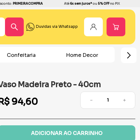
sconto:
PRIMEIRACOMPRA
Até
6x sem juros*
ou
5% OFF
no PIX
Duvidas via Whatsapp
aria
Home Decor
Chá Revelação
Vaso Madeira Preto - 40cm
R$
94
,
60
－
＋
ADICIONAR AO CARRINHO