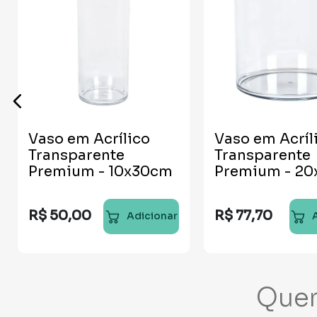
Vaso em Acrílico
Vaso em Acríl
Transparente
Transparente
Premium - 10x30cm
Premium - 2
R$
50
,
00
R$
77
,
70
Adicionar
Que