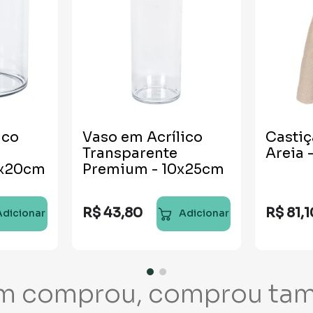
ico
Vaso em Acrílico
Castiç
Transparente
Areia 
0x20cm
Premium - 10x25cm
R$
43
,
80
R$
81
,
1
Adicionar
Adicionar
m comprou, comprou ta