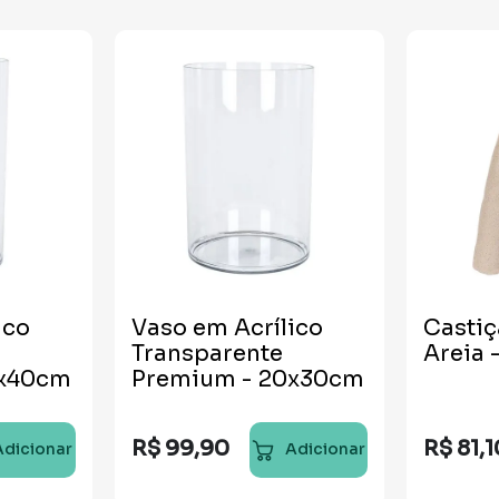
ico
Vaso em Acrílico
Castiç
Transparente
Areia 
0x40cm
Premium - 20x30cm
R$
99
,
90
R$
81
,
1
Adicionar
Adicionar