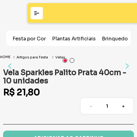
Festa por Cor
Plantas Artificiais
Brinquedos
Artigos para Festa
Velas
Vela Sparkles Palito Prata 40cm -
10 unidades
R$
21
,
80
－
＋