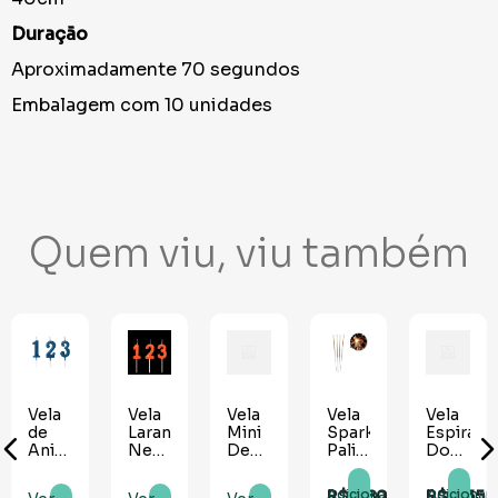
Duração
Aproximadamente 70 segundos
Embalagem com 10 unidades
Quem viu, viu também
Vela
Vela
Vela
Vela
Vela
de
Laranja
Mini
Sparkles
Espiral
Aniversário
Neon
Design
Palito
Dourada
Pequena
com
Branca
Dourada
Fina -
Azul
Gliter
Perolizada
15cm
04
R$
6
,
80
R$
7
,
35
Adicionar
Adicionar