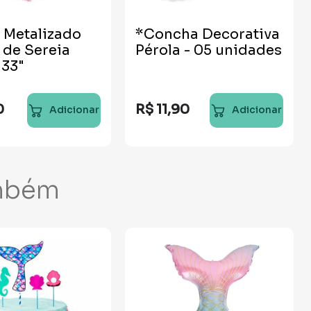
 Metalizado
*Concha Decorativa
de Sereia
Pérola - 05 unidades
 33"
0
R$
11
,
90
Adicionar
Adicionar
mbém