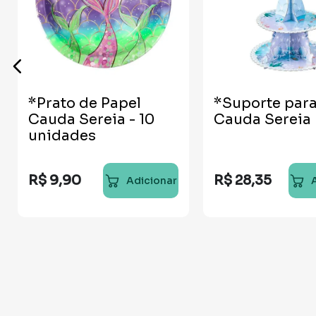
*Prato de Papel
*Suporte par
Cauda Sereia - 10
Cauda Sereia
unidades
R$
9
,
90
R$
28
,
35
Adicionar