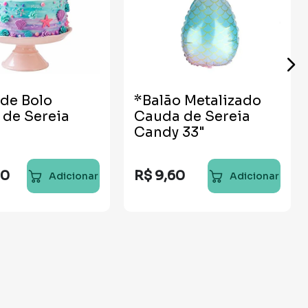
de Bolo
*Balão Metalizado
de Sereia
Cauda de Sereia
Candy 33"
90
R$
9
,
60
Adicionar
Adicionar