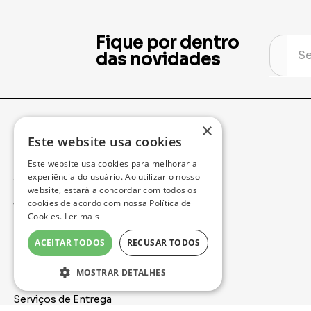
Fique por dentro
das novidades
×
Institucional
Minha Conta
Este website usa cookies
Este website usa cookies para melhorar a
Acompanhe seu Pedido
experiência do usuário. Ao utilizar o nosso
website, estará a concordar com todos os
cookies de acordo com nossa Política de
Trocas e Devoluções
Cookies.
Ler mais
Política de Privacidade
ACEITAR TODOS
RECUSAR TODOS
Formas de Pagamento
MOSTRAR DETALHES
Serviços de Entrega