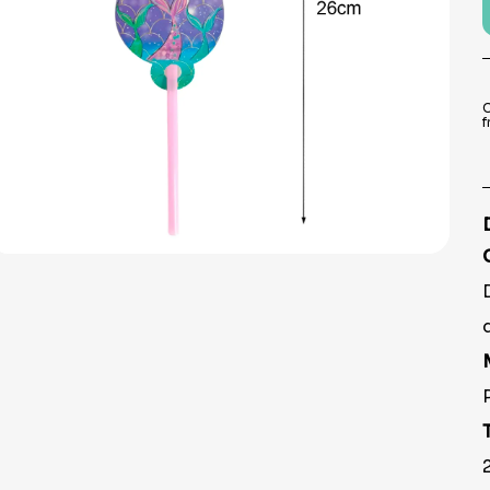
9
º
prato
10
º
copo