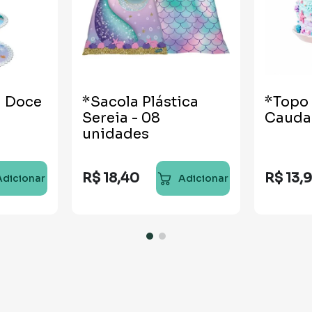
a Doce
*Sacola Plástica
*Topo 
Sereia - 08
Cauda 
unidades
R$
18
,
40
R$
13
,
Adicionar
Adicionar