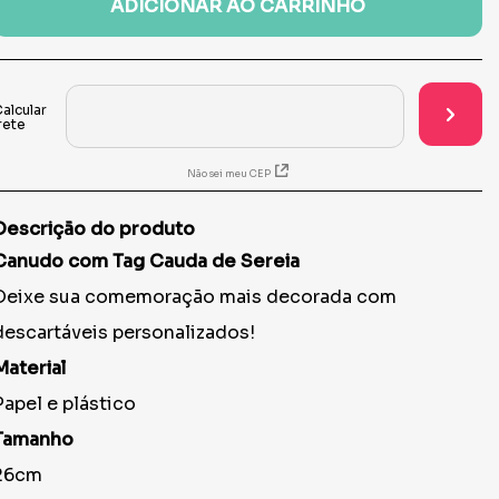
ADICIONAR AO CARRINHO
Não sei meu CEP
Descrição do produto
Canudo com Tag Cauda de Sereia
Deixe sua comemoração mais decorada com
descartáveis personalizados!
Material
Papel e plástico
Tamanho
26cm