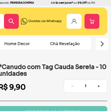
sconto:
PRIMEIRACOMPRA
Até
6x sem juros*
ou
5% OFF
no PIX
Duvidas via Whatsapp
Home Decor
Chá Revelação
Festa Ho
*Canudo com Tag Cauda Sereia - 10
unidades
R$
9
,
90
－
＋