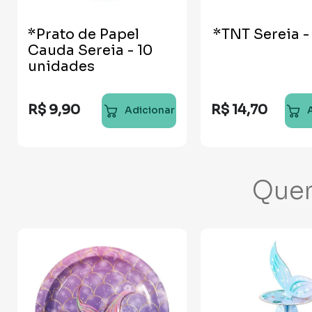
*Prato de Papel
*TNT Sereia -
Cauda Sereia - 10
unidades
R$
9
,
90
R$
14
,
70
Adicionar
Que