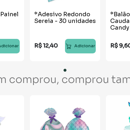
 Painel
*Adesivo Redondo
*Balão
Sereia - 30 unidades
Cauda 
Candy
R$
12
,
40
R$
9
,
6
Adicionar
Adicionar
m comprou, comprou ta